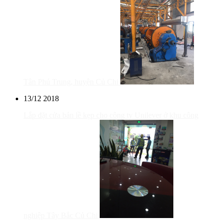
Tân Phú Trung, huyện Củ Chi
13/12
2018
Lắp đặt cửa bản lề kẹp cho công ty Unilever ở khu công
nghiệp Tây Bắc Củ Chi