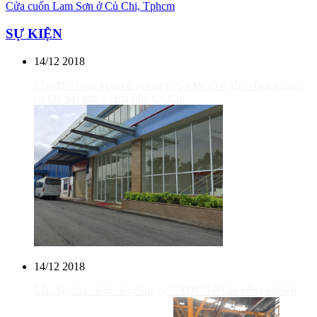
Cửa cuốn Lam Sơn ở Củ Chi, Tphcm
SỰ KIỆN
14/12
2018
Lắp đặt nhôm kính cho công ty SAMCO ở khu công nghiệp
cơ khí Sài gòn ở Hoà Phú Củ Chi
14/12
2018
Lắp đặt cửa cuốn cho công ty CADIVI ở khu công nghiệp