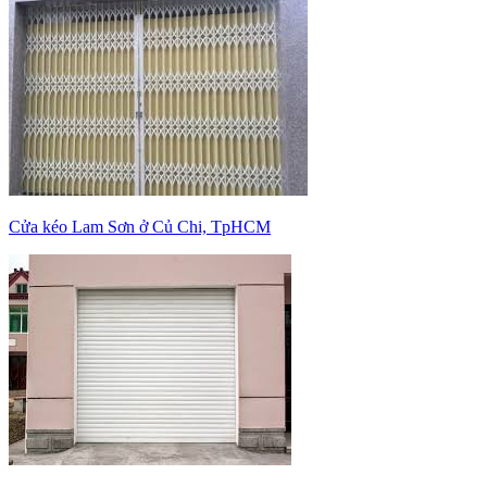
Cửa kéo Lam Sơn ở Củ Chi, TpHCM