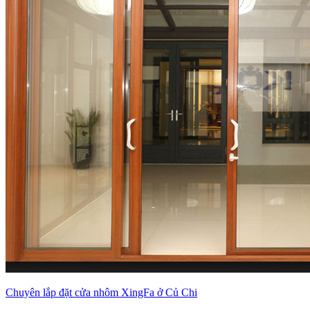
Chuyên lắp đặt cửa nhôm XingFa ở Củ Chi