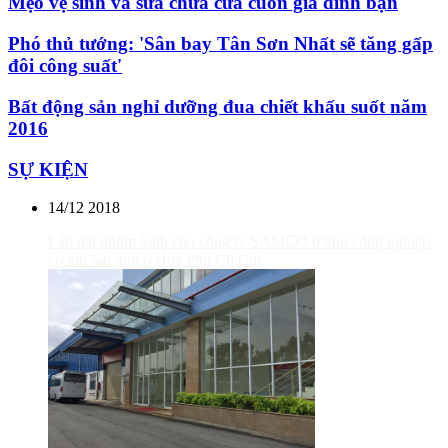
Mẹo vệ sinh và sửa chữa cửa cuốn gia đình bạn
Phó thủ tướng: 'Sân bay Tân Sơn Nhất sẽ tăng gấp
đôi công suất'
Bất động sản nghỉ dưỡng đua chiết khấu suốt năm
2016
SỰ KIỆN
14/12
2018
Lắp đặt nhôm kính cho công ty SAMCO ở khu công nghiệp
cơ khí Sài gòn ở Hoà Phú Củ Chi