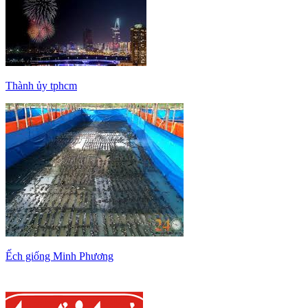
Thành ủy tphcm
Ếch giống Minh Phương