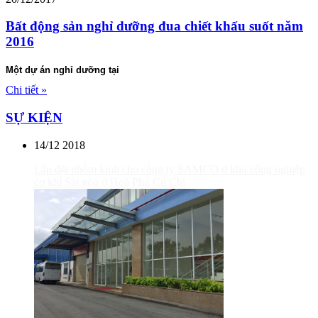
Bất động sản nghỉ dưỡng đua chiết khấu suốt năm
2016
Một dự án nghỉ dưỡng tại
Chi tiết »
SỰ KIỆN
14/12
2018
Lắp đặt nhôm kính cho công ty SAMCO ở khu công nghiệp
cơ khí Sài gòn ở Hoà Phú Củ Chi